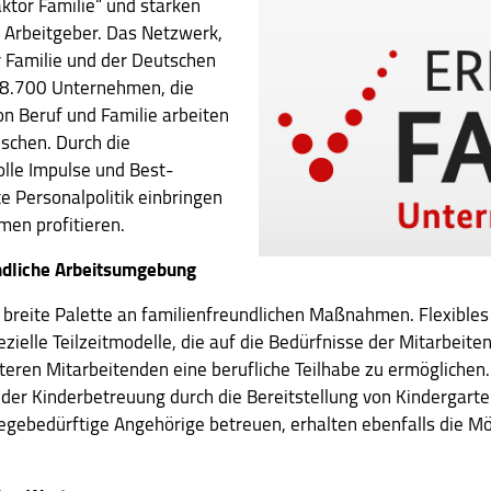
ktor Familie“ und stärken
r Arbeitgeber. Das Netzwerk,
 Familie und der Deutschen
 8.700 Unternehmen, die
n Beruf und Familie arbeiten
schen. Durch die
lle Impulse und Best-
e Personalpolitik einbringen
en profitieren.
undliche Arbeitsumgebung
reite Palette an familienfreundlichen Maßnahmen. Flexibles A
ezielle Teilzeitmodelle, die auf die Bedürfnisse der Mitarbeit
eren Mitarbeitenden eine berufliche Teilhabe zu ermöglichen. 
der Kinderbetreuung durch die Bereitstellung von Kindergart
gebedürftige Angehörige betreuen, erhalten ebenfalls die Mögli