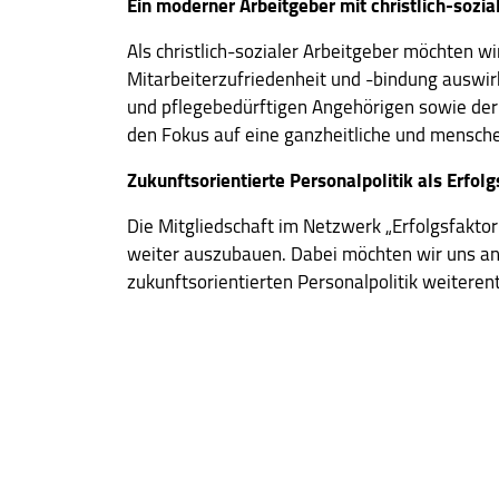
Ein moderner Arbeitgeber mit christlich-sozi
House, Barrow Street, Dublin 4,
Irland
Als christlich-sozialer Arbeitgeber möchten w
Zweck:
Mitarbeiterzufriedenheit und -bindung auswirk
Der Google Tag Manager bindet
und pflegebedürftigen Angehörigen sowie der
Tracking- oder Statistik-Tools
den Fokus auf eine ganzheitliche und menschen
(insbesondere Google Analytics)
und andere Technologien auf
Zukunftsorientierte Personalpolitik als Erfolg
unserer Webseite ein. Es werden
IP-Adressen und Verkehrsdaten
Die Mitgliedschaft im Netzwerk „Erfolgsfaktor
auch an Google-Server in den USA
weiter auszubauen. Dabei möchten wir uns an 
übertragen.
zukunftsorientierten Personalpolitik weiteren
Cookie
Laufzeit:
2 Jahre
EXTERNE MEDIEN
Inhalte von Videoplattformen und Social Media
Plattformen werden standardmäßig blockiert.