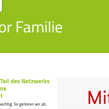
or Familie
Teil des Netzwerks
ine
t
 wichtig. So gehören wir ab