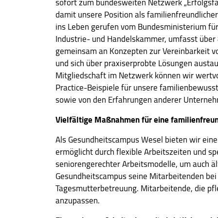
sofort zum bundesweiten Netzwerk „Erfolgsfa
damit unsere Position als familienfreundliche
Cookie
ins Leben gerufen vom Bundesministerium für
Laufzeit:
Industrie- und Handelskammer, umfasst über
1 Jahr
gemeinsam an Konzepten zur Vereinbarkeit vo
und sich über praxiserprobte Lösungen austau
Mitgliedschaft im Netzwerk können wir wertvo
STATISTIK
Practice-Beispiele für unsere familienbewusst
Statistik Cookies erfassen Informationen
sowie von den Erfahrungen anderer Unternehm
anonym. Diese Informationen helfen uns zu
verstehen, wie unsere Besucher unsere
Vielfältige Maßnahmen für eine familienfre
Website nutzen.
Als Gesundheitscampus Wesel bieten wir eine b
ermöglicht durch flexible Arbeitszeiten und sp
Google Tag Manager / Google Analytics
seniorengerechter Arbeitsmodelle, um auch ält
Name:
Gesundheitscampus seine Mitarbeitenden bei 
"_ga", "_ga_RS1YYX83LS"
Tagesmutterbetreuung. Mitarbeitende, die pfle
anzupassen.
Anbieter:
Google Irland Limited, Gordon