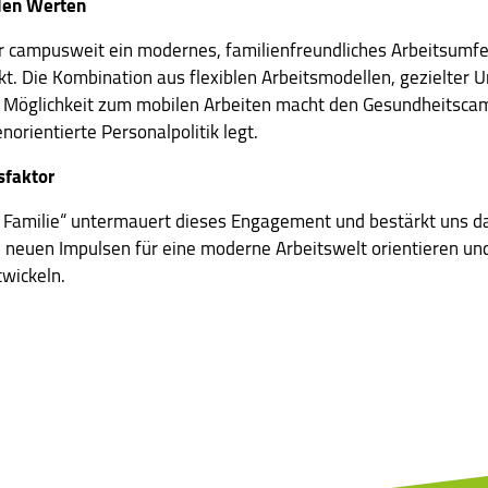
alen Werten
ir campusweit ein modernes, familienfreundliches Arbeitsumfeld
t. Die Kombination aus flexiblen Arbeitsmodellen, gezielter 
 Möglichkeit zum mobilen Arbeiten macht den Gesundheitscamp
orientierte Personalpolitik legt.
sfaktor
 Familie“ untermauert dieses Engagement und bestärkt uns dar
neuen Impulsen für eine moderne Arbeitswelt orientieren und 
twickeln.